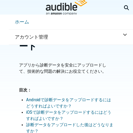
メ
検
イ
ン
Help Center Desktop - ホーム
ホーム
コ
ホーム
トラブルシューティング
アプリ不具合
ン
診断データのアップロ
テ
アカウント管理
ン
ード
ツ
へ
ス
キ
アプリから診断データを安全にアップロードし
ッ
て、技術的な問題の解決にお役立てください。
プ
目次：
Androidで診断データをアップロードするには
どうすればよいですか？
iOSで診断データをアップロードするにはどう
すればよいですか？
診断データをアップロードした後はどうなりま
すか？