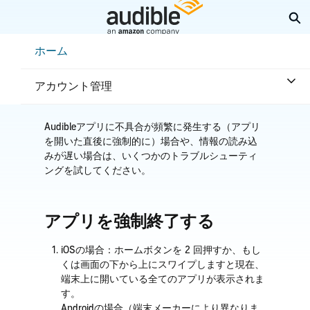
メ
検
イ
ン
Help Center Desktop - ホーム
ホーム
コ
ホーム
トラブルシューティング
アプリ不具合
ン
アプリに不具合が発生
テ
アカウント管理
ン
ツ
へ
Audibleアプリに不具合が頻繁に発生する（アプリ
ス
を開いた直後に強制的に）場合や、情報の読み込
キ
ッ
みが遅い場合は、いくつかのトラブルシューティ
プ
ングを試してください。
アプリを強制終了する
iOSの場合：ホームボタンを 2 回押すか、もし
くは画面の下から上にスワイプしますと現在、
端末上に開いている全てのアプリが表示されま
す。
Androidの場合（端末メーカーにより異なりま