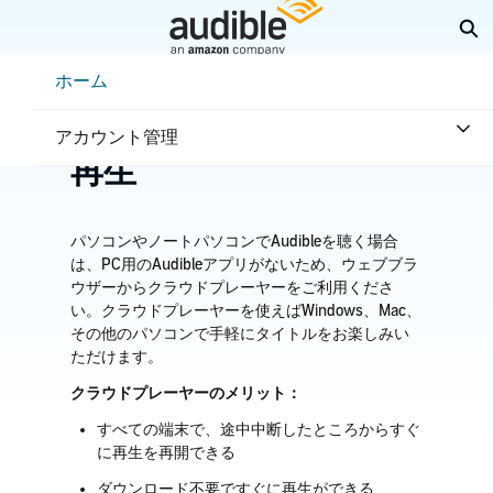
メ
検
イ
ン
Help Center Desktop - ホーム
ホーム
コ
ホーム
利用方法
再生方法
ン
ウェブブラウザーから
テ
アカウント管理
ン
再生
ツ
へ
ス
キ
パソコンやノートパソコンでAudibleを聴く場合
ッ
は、PC用のAudibleアプリがないため、ウェブブラ
プ
ウザーからクラウドプレーヤーをご利用くださ
い。
クラウドプレーヤーを使えば
Windows
、
Mac
、
その他のパソコンで手軽にタイトルをお楽しみい
ただけます。
クラウドプレーヤーのメリット：
すべての端末で、途中中断したところからすぐ
に再生を再開できる
ダウンロード不要ですぐに再生ができる