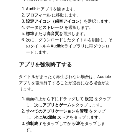
Audible アプリを開きます。
プロフィール
に移動します。
設定アイコン（歯車アイコン）
を選択します。
データとストレージ
を選択します。
標準
または
高音質
を選択します。
次に、ダウンロードしたタイトルを削除し、そ
のタイトルをAudibleライブラリに再ダウンロ
ードします。
アプリを強制終了する
タイトルがまったく再生されない場合は、Audible
アプリを強制終了することが必要になる場合があ
ります。
画面の上から下にドラッグして
設定
をタップ
し、次に
アプリとゲーム
をタップします。
すべてのアプリケーションを管理
をタップ
し、次に
Audible ストア
をタップします。
強制終了
をタップしてから
OK
をタップしま
す。