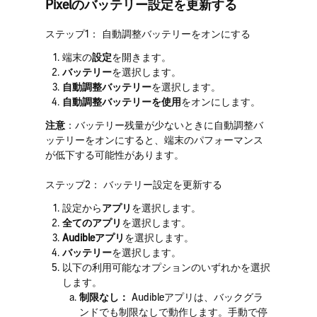
Pixelのバッテリー設定を更新する
ステップ1： 自動調整バッテリーをオンにする
端末の
設定
を開きます。
バッテリー
を選択します。
自動調整バッテリー
を選択します。
自動調整バッテリーを使用
をオンにします。
注意
：バッテリー残量が少ないときに自動調整バ
ッテリーをオンにすると、端末のパフォーマンス
が低下する可能性があります。
ステップ2： バッテリー設定を更新する
設定から
アプリ
を選択します。
全てのアプリ
を選択します。
Audible
アプリ
を選択します。
バッテリー
を選択します。
以下の利用可能なオプションのいずれかを選択
します。
制限なし：
Audibleアプリは、バックグラ
ンドでも制限なしで動作します。手動で停