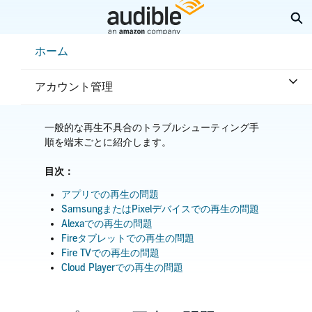
メ
検
イ
ン
Help Center Desktop - ホーム
ホーム
コ
ホーム
トラブルシューティング
ン
オーディオ品質の問題
テ
アカウント管理
ン
ツ
へ
一般的な再生不具合のトラブルシューティング手
ス
順を端末ごとに紹介します。
キ
ッ
プ
目次：
アプリでの再生の問題
SamsungまたはPixelデバイスでの再生の問題
Alexaでの再生の問題
Fireタブレットでの再生の問題
Fire TVでの再生の問題
Cloud Playerでの再生の問題