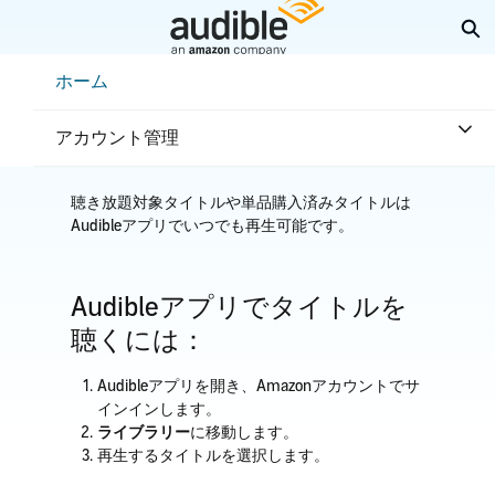
メ
検
イ
ン
Help Center Desktop - ホーム
ホーム
コ
ホーム
利用方法
再生方法
ン
Audibleアプリから再生
テ
アカウント管理
ン
ツ
へ
聴き放題対象タイトルや単品購入済みタイトルは
ス
Audibleアプリでいつでも再生可能です。
キ
ッ
プ
Audibleアプリでタイトルを
聴くには：
Audibleアプリを開き、Amazonアカウントでサ
インインします。
ライブラリー
に移動します。
再生するタイトルを選択します。