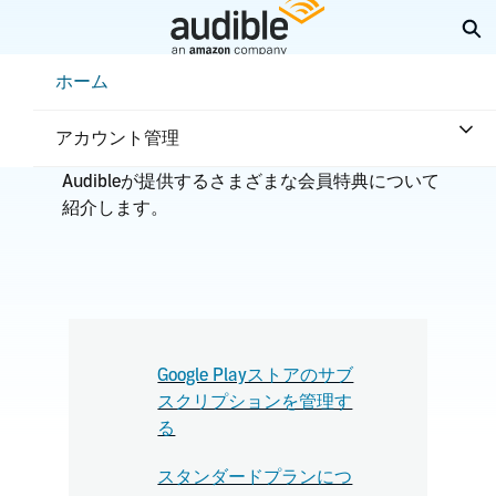
メ
検
イ
ン
Help Center Desktop - ホーム
ホーム
コ
ン
会員と特典
テ
アカウント管理
ン
ツ
Audibleが提供するさまざまな会員特典について
へ
紹介します。
ス
キ
ッ
プ
Google Playストアのサブ
スクリプションを管理す
る
スタンダードプランにつ