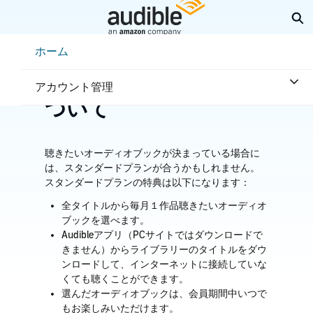
メ
検
イ
ン
Help Center Desktop - ホーム
ホーム
コ
ホーム
会員と特典
ン
スタンダードプランに
テ
アカウント管理
ン
ついて
ツ
へ
ス
キ
聴きたいオーディオブックが決まっている場合に
ッ
は、スタンダードプランが合うかもしれません。
プ
スタンダードプランの特典は以下になります：
全タイトルから毎月１作品聴きたいオーディオ
ブックを選べます。
Audibleアプリ（PCサイトではダウンロードで
きません）からライブラリーのタイトルをダウ
ンロードして、インターネットに接続していな
くても聴くことができます。
選んだオーディオブックは、会員期間中いつで
もお楽しみいただけます。