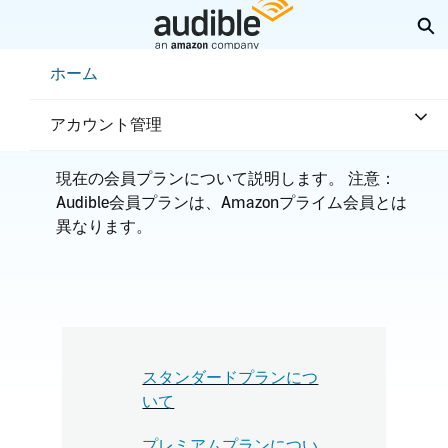
メ
検
イ
ン
Help Center Desktop - ホーム
ホーム
コ
ホーム
会員と特典
ン
テ
会員プラン
アカウント管理
ン
ツ
へ
現在の会員プランについて説明します。 注意：
ス
Audible会員プランは、Amazonプライム会員とは
キ
ッ
異なります。
プ
スタンダードプランにつ
いて
プレミアムプランについ