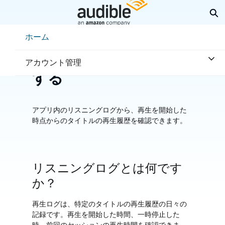
メ
検
イ
ン
Help Center Desktop - ホーム
ホーム
コ
ホーム
利用方法
プレーヤー
ン
リスニングログを表示
テ
アカウント管理
ン
する
ツ
へ
ス
キ
アプリ内のリスニングログから、再生を開始した
ッ
時点からのタイトルの再生履歴を確認できます。
プ
リスニングログとは何です
か？
再生ログは、特定のタイトルの再生履歴の日々の
記録です。再生を開始した時間、一時停止した