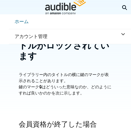
メ
検
イ
ン
Help Center Desktop - ホーム
ホーム
コ
ホーム
トラブルシューティング
ン
ライブラリー内のタイ
テ
アカウント管理
ン
トルがロックされてい
ツ
へ
ます
ス
キ
ッ
プ
ライブラリー内のタイトルの横に鍵のマークが表
示されることがあります。
鍵のマーク🔒はどういった意味なのか、どのように
すれば良いかのかを次に示します。
会員資格が終了した場合