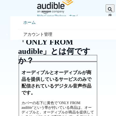
メ
イ
ン
検
Help Center Desktop - ホーム
索
コ
を
ホーム
ン
展
ホーム
開
テ
会員と特典
ン
アカウント管理
ツ
「ONLY FROM
へ
ス
audible」とは何です
キ
ッ
か？
プ
オーディブルとオーディブルが商
品を提供しているサービスのみで
配信されているデジタル音声作品
です。
カバーの右下に黄色で"ONLY FROM
audible"という帯が付いている商品は、オー
ディブルと、オーディブルが商品を提供して