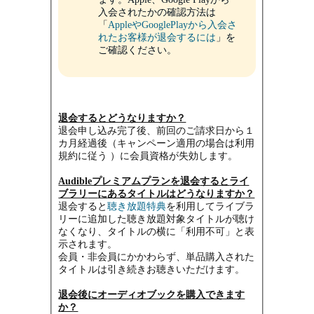
入会されたかの確認方法は
「
AppleやGooglePlayから入会さ
れたお客様が退会するには
」を
ご確認ください。
退会するとどうなりますか？
退会申し込み完了後、前回のご請求日から１
カ月経過後（キャンペーン適用の場合は利用
規約に従う ）に会員資格が失効します。
Audibleプレミアムプランを退会
すると
ライ
ブラリ
ー
に
あるタイトルはどうなりますか
？
退会すると
聴き放題特典
を利用してライブラ
リーに追加した聴き放題対象タイトルが聴け
なくなり、タイトルの横に「利用不可」と表
示されます。
会員・非会員にかかわらず、単品購入された
タイトルは引き続きお聴きいただけます。
退会後にオ
ーディオブック
を購入できます
か？