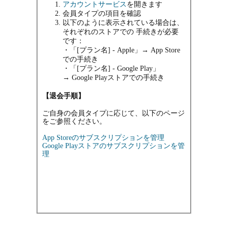
アカウントサービス
を開きます
会員
タイプの項目を確認
以下のように表示されている場合は、
それぞれのストアでの
手続き
が必要
です：
・
「[プラン名] -
Apple」→ App
Store
での手続き
・
「[プラン名] -
Google
Play」
→ Google
Play
ストアでの手続き
【
退会手順
】
ご自身の会員タイプに応じて、
以下のページ
をご参照ください。
App Storeのサブスクリプションを管理
Google Playストアのサブスクリプションを管
理