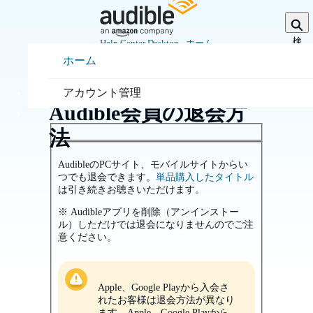
メ
イ
ン
検
Help Center Desktop - ホーム
索
コ
を
ホーム
ン
展
ホーム
開
テ
アカウントと請求
ン
アカウント管理
ツ
Audible会員の退会方
へ
ス
法
キ
ッ
AudibleのPCサイト、モバイルサイトからい
プ
つでも退会できます。
単品購入したタイトル
は引き続きお聴きいただけます。
※ Audibleアプリを削除（アンインストー
ル）しただけでは退会になりませんのでご注
意ください。
Apple、Google Playから入会さ
れたお客様は退会方法が異なり
ます。Apple、Google Playから