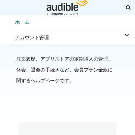
メ
検
イ
ン
Help Center Desktop - ホーム
ホーム
コ
ン
テ
アカウントと請求
アカウント管理
ン
ツ
へ
ス
注文履歴、アプリストアの定期購入の管理、
キ
ッ
休会、退会の手続きなど、会員プラン全般に
プ
関するヘルプページです。